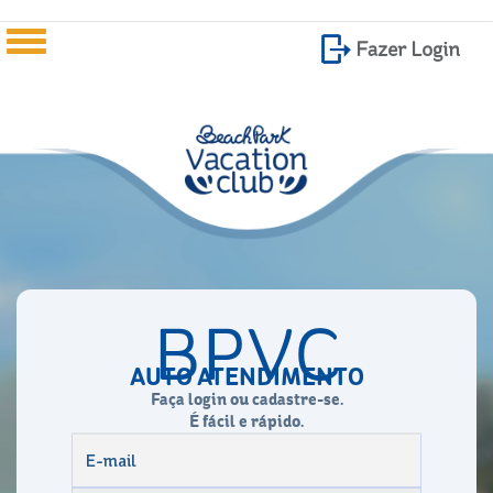
Toggle
Fazer Login
navigation
BPVC
AUTO ATENDIMENTO
Faça login ou cadastre-se.
É fácil e rápido.