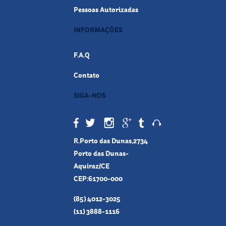
Pessoas Autorizadas
INFORMAÇÕES
F.A.Q
Contato
SIGA-NOS
R.Porto das Dunas,2734
Porto das Dunas-
Aquiraz/CE
CEP:61700-000
(85) 4012-3025
(11) 3888-1116