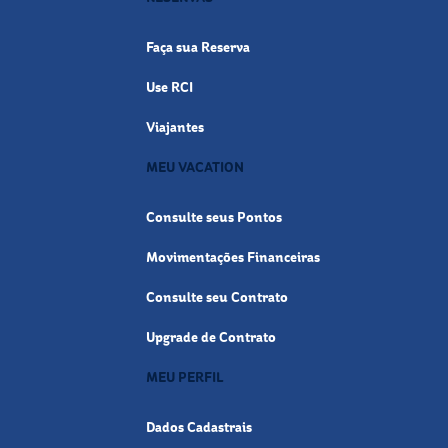
Faça sua Reserva
Use RCI
Viajantes
MEU VACATION
Consulte seus Pontos
Movimentações Financeiras
Consulte seu Contrato
Upgrade de Contrato
MEU PERFIL
Dados Cadastrais