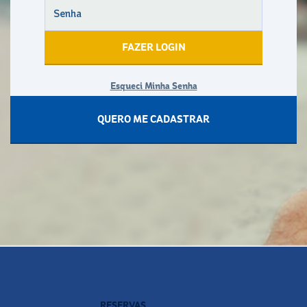
FAZER LOGIN
Esqueci Minha Senha
QUERO ME CADASTRAR
RESERVAS